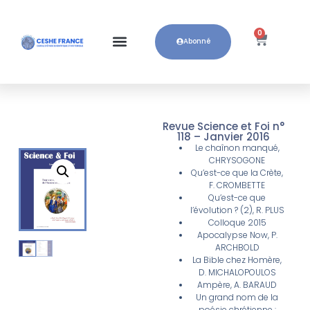
0
Abonné
Revue Science et Foi n°
118 – Janvier 2016
Le chaînon manqué,
CHRYSOGONE
Qu’est-ce que la Crète,
F. CROMBETTE
Qu’est-ce que
l’évolution ? (2), R. PLUS
Colloque 2015
Apocalypse Now, P.
ARCHBOLD
La Bible chez Homère,
D. MICHALOPOULOS
Ampère, A. BARAUD
Un grand nom de la
poésie chrétienne :